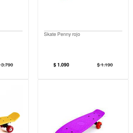
Skate Penny rojo
 3.790
$ 1.090
$ 1.190