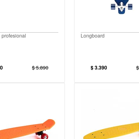
 profesional
Longboard
90
$ 5.890
$ 3.390
$