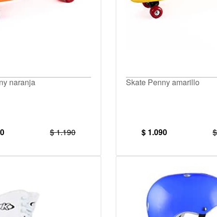
ny naranja
Skate Penny amarillo
90
$ 1.190
$ 1.090
$