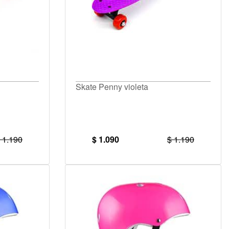
Skate Penny violeta
 1.190
$ 1.090
$ 1.190