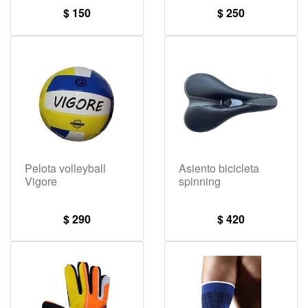
$ 150
$ 250
Pelota volleyball
Asiento bicicleta
Vigore
spinning
$ 290
$ 420