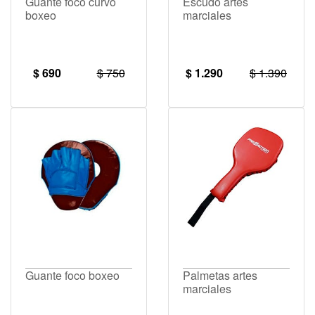
Guante foco curvo
Escudo artes
boxeo
marciales
$ 690
$ 750
$ 1.290
$ 1.390
Guante foco boxeo
Palmetas artes
marciales