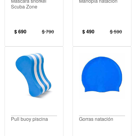
Máscara snorkel
Manopla natación
Scuba Zone
$ 690
$ 790
$ 490
$ 590
Pull buoy piscina
Gorras natación