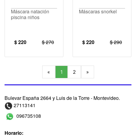
Máscara natación
Máscaras snorkel
piscina niños
$ 220
$ 270
$ 220
$ 290
«
1
2
»
Bulevar España 2664 y Luis de la Torre - Montevideo.
27113141
096735108
Horario: