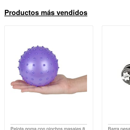
Productos más vendidos
Pelota goma con pinchos masajes 8
Barra pes