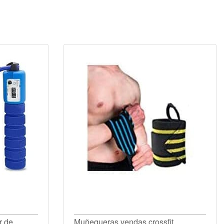
r de
Muñequeras vendas crossfit