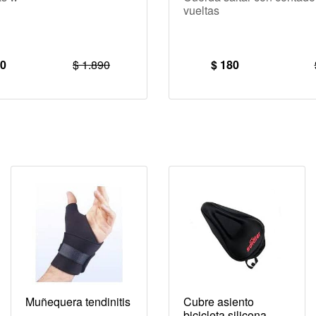
vueltas
90
$ 1.890
$ 180
Muñequera tendinitis
Cubre asiento
bicicleta silicona