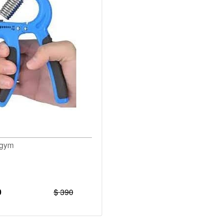
 gym
0
$ 390