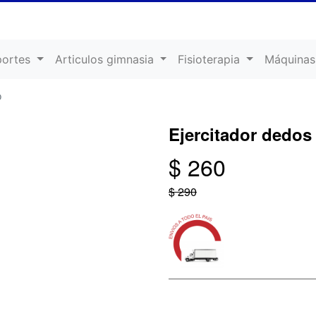
portes
Articulos gimnasia
Fisioterapia
Máquinas
o
Ejercitador dedos
$ 260
$ 290